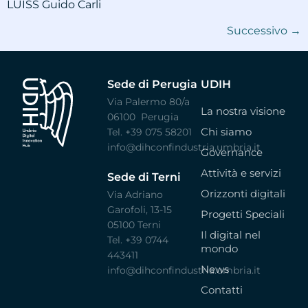
LUISS Guido Carli
Successivo
→
Sede di Perugia
UDIH
Via Palermo 80/a
La nostra visione
06100 Perugia
Chi siamo
Tel. +39 075 58201
info@dihconfindustria.umbria.it
Governance
Attività e servizi
Sede di Terni
Orizzonti digitali
Via Adriano
Garofoli, 13-15
Progetti Speciali
05100 Terni
Il digital nel
Tel. +39 0744
mondo
443411
News
info@dihconfindustria.umbria.it
Contatti