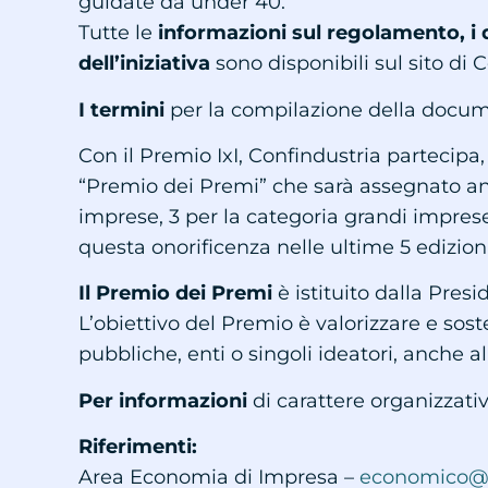
guidate da under 40.
Tutte le
informazioni sul regolamento, i de
dell’iniziativa
sono disponibili sul sito di 
I termini
per la compilazione della docume
Con il Premio IxI, Confindustria partecipa
“Premio dei Premi” che sarà assegnato anc
imprese, 3 per la categoria grandi impre
questa onorificenza nelle ultime 5 edizioni
Il Premio dei Premi
è istituito dalla Pres
L’obiettivo del Premio è valorizzare e sost
pubbliche, enti o singoli ideatori, anche al
Per informazioni
di carattere organizzativ
Riferimenti:
Area Economia di Impresa –
economico@co